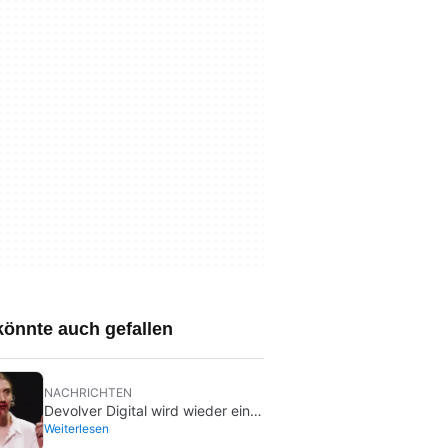
könnte auch gefallen
NACHRICHTEN
Devolver Digital wird wieder ein
Weiterlesen
Privatunternehmen, weil das