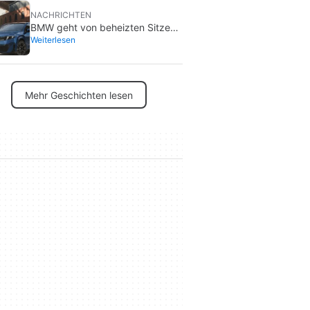
NACHRICHTEN
BMW geht von beheizten Sitzen
Weiterlesen
zu Werbung auf seinen
Bildschirmen über: Was ist mit
Spider-Man los?
Mehr Geschichten lesen