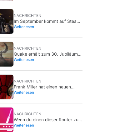
Schaffen von Wert für Investoren
sie umbringen wird
NACHRICHTEN
Im September kommt auf Steam
Weiterlesen
ein klassisches Videospiel, das
du bisher nur auf DVD kaufen
konntest
NACHRICHTEN
Quake erhält zum 30. Jubiläum
Weiterlesen
eine neue Erweiterung
NACHRICHTEN
Frank Miller hat einen neuen
Weiterlesen
Lieblings-Spider-Man, und es ist
der aus Brand New Day
NACHRICHTEN
Wenn du einen dieser Router zu
Weiterlesen
Hause hast, trennst du ihn am
besten sofort vom Netz.