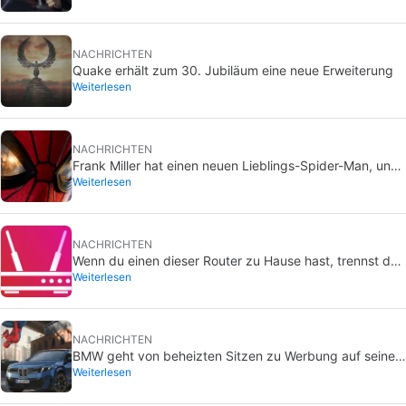
NACHRICHTEN
Quake erhält zum 30. Jubiläum eine neue Erweiterung
Weiterlesen
NACHRICHTEN
Frank Miller hat einen neuen Lieblings-Spider-Man, und
Weiterlesen
es ist der aus Brand New Day
NACHRICHTEN
Wenn du einen dieser Router zu Hause hast, trennst du
Weiterlesen
ihn am besten sofort vom Netz.
NACHRICHTEN
BMW geht von beheizten Sitzen zu Werbung auf seinen
Weiterlesen
Bildschirmen über: Was ist mit Spider-Man los?