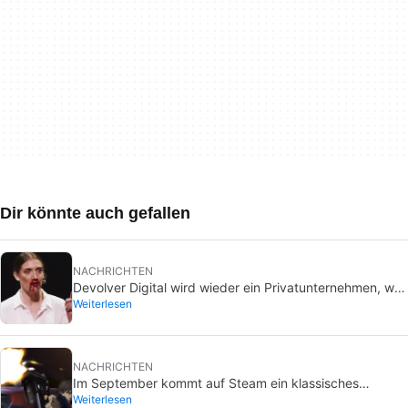
Dir könnte auch gefallen
NACHRICHTEN
Devolver Digital wird wieder ein Privatunternehmen, weil
Weiterlesen
das Schaffen von Wert für Investoren sie umbringen
wird
NACHRICHTEN
Im September kommt auf Steam ein klassisches
Weiterlesen
Videospiel, das du bisher nur auf DVD kaufen konntest