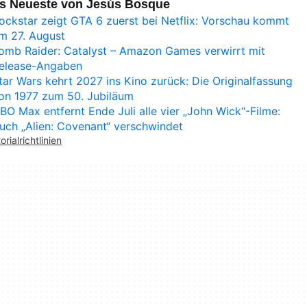
s Neueste von Jesús Bosque
ockstar zeigt GTA 6 zuerst bei Netflix: Vorschau kommt
m 27. August
omb Raider: Catalyst – Amazon Games verwirrt mit
elease-Angaben
tar Wars kehrt 2027 ins Kino zurück: Die Originalfassung
on 1977 zum 50. Jubiläum
BO Max entfernt Ende Juli alle vier „John Wick“-Filme:
uch „Alien: Covenant“ verschwindet
orialrichtlinien