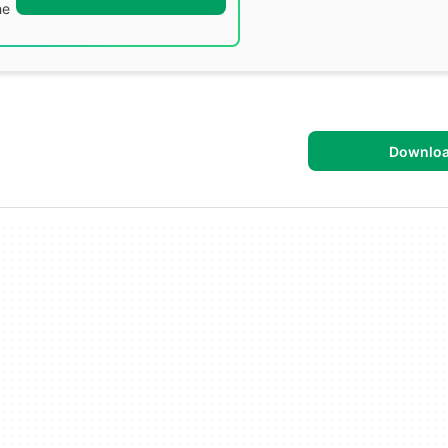
he
Downlo