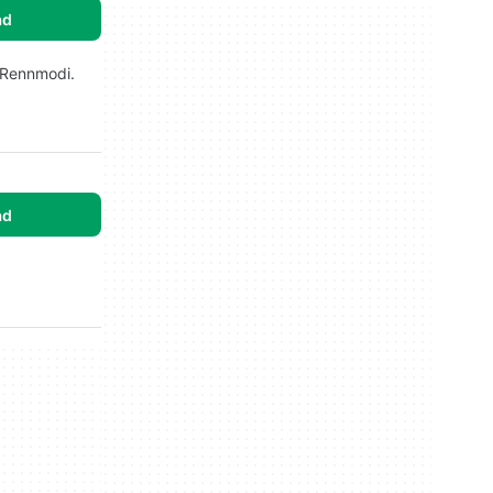
ad
 Rennmodi.
ad