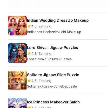
Indian Wedding DressUp Makeup
4.5
Zahlung
Indisches Hochzeitskleid Make-up
Lord Shiva : Jigsaw Puzzles
4.8
Zahlung
Lord Shiva : Jigsaw-Puzzles
Solitaire Jigsaw Slide Puzzle
4.5
Zahlung
Solitaire-Jigsaw-Schiebepuzzle
Ice Princess Makeover Salon
4.5
Zahlung