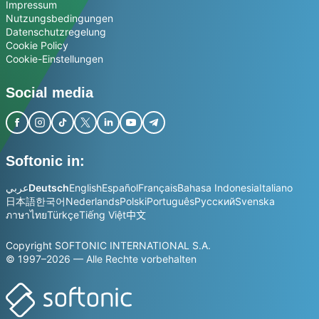
Impressum
Nutzungsbedingungen
Datenschutzregelung
Cookie Policy
Cookie-Einstellungen
Social media
Softonic in:
عربي
Deutsch
English
Español
Français
Bahasa Indonesia
Italiano
日本語
한국어
Nederlands
Polski
Português
Русский
Svenska
ภาษาไทย
Türkçe
Tiếng Việt
中文
Copyright SOFTONIC INTERNATIONAL S.A.
© 1997–2026 — Alle Rechte vorbehalten