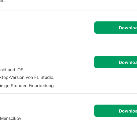
on.
Downlo
Downlo
roid und iOS
ktop-Version von FL Studio.
inige Stunden Einarbeitung.
Downlo
 Menscikov.