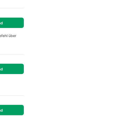
ad
efehl über
ad
ad