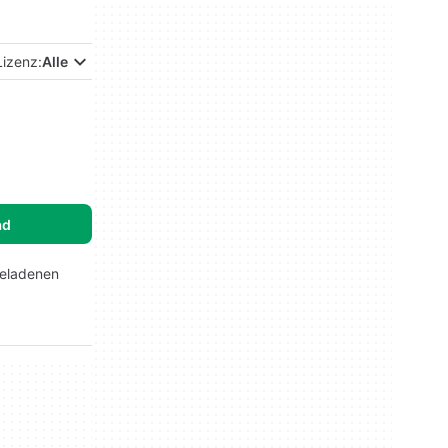
Lizenz:
Alle
ad
geladenen