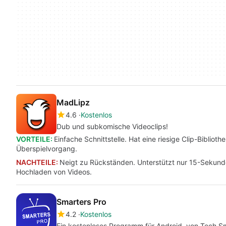
MadLipz
4.6
Kostenlos
Dub und subkomische Videoclips!
VORTEILE:
Einfache Schnittstelle. Hat eine riesige Clip-Biblio
Überspielvorgang.
NACHTEILE:
Neigt zu Rückständen. Unterstützt nur 15-Sekunde
Hochladen von Videos.
Smarters Pro
4.2
Kostenlos
Ein kostenloses Programm für Android, von Tech Sm