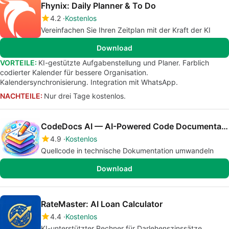
Fhynix: Daily Planner & To Do
4.2
Kostenlos
Vereinfachen Sie Ihren Zeitplan mit der Kraft der KI
Download
VORTEILE:
KI-gestützte Aufgabenstellung und Planer. Farblich
codierter Kalender für bessere Organisation.
Kalendersynchronisierung. Integration mit WhatsApp.
NACHTEILE:
Nur drei Tage kostenlos.
CodeDocs AI — AI-Powered Code Documentation(Beta)
4.9
Kostenlos
Quellcode in technische Dokumentation umwandeln
Download
RateMaster: AI Loan Calculator
4.4
Kostenlos
KI-unterstützter Rechner für Darlehenszinssätze